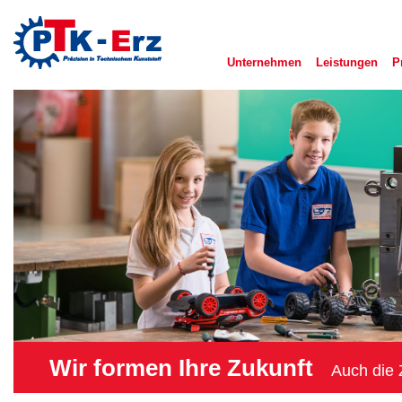
Di
z
Inh
Unternehmen
Leistungen
P
Wir formen Ihre Zukunft
Auch die 