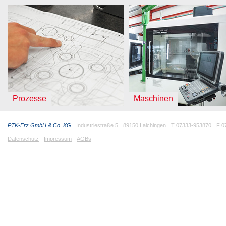
Prozesse
Maschinen
PTK-Erz GmbH & Co. KG
Industriestraße 5
89150 Laichingen
T 07333-953870
F 0
Datenschutz
Impressum
AGBs