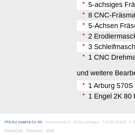
5-achsiges Frä
8 CNC-Fräsma
5-Achsen Fräs
2 Erodiermasc
3 Schleifmasc
1 CNC Drehma
und weitere Bear
1 Arburg 570S
1 Engel 2K 80 t
PTK-Erz GmbH & Co. KG
Industriestraße 5
89150 Laichingen
T 07333-953870
F 0
Datenschutz
Impressum
AGBs