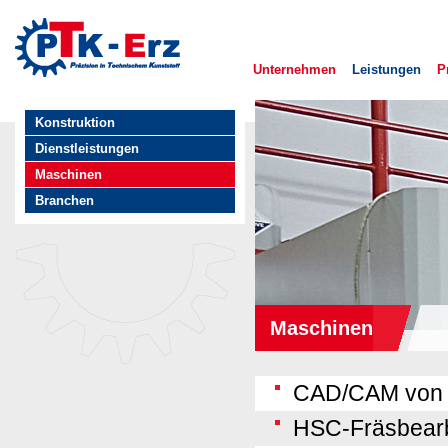
Di
z
Inh
Unternehmen
Leistungen
P
Konstruktion
Dienstleistungen
Maschinen
Branchen
Maschinen
CAD/CAM von 
HSC-Fräsbear